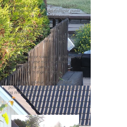
Strandvilla ligger i det gamle fiskerleje
Beddingestrand, nær det sydligste punkt
i Sverige. Den ligger syd for vejen.
Bygget i 2008, det består af 2
højkvalitets lejligheder med
selvforplejning, som også kan bruges
som B&B. Hver er 44 kvm og 4
sovepladser
Lejlighederne er smagfuldt indrettede og
har egen terrasse med havemøbler,
haveområde og parkering.
Møntvaskeri er tilgængeligt.
Tæt på hav, strande, købmand med
posthus, tennis, golfbane, cykling, gåture
og restauranter