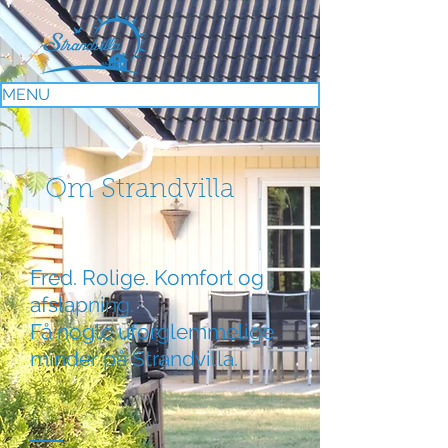
MENU
Om Strandvilla
Fred. Rolige. Komfort og
afslapning.
Få nogle uforglemmelige
minder på Strandvilla.