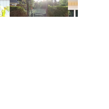
Strandvilla
Rödkörvelsvägen 5
231 75 Beddingestrand
Sverige
E-mail:
stay@strandvilla.se
Mob:
00-46-(0)73-6143229
Følg os
Copyright 2025 Strandvilla