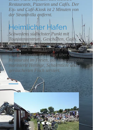
Restaurants, Pizzerien und Cafés. Der
Eis- und Café-Kiosk ist 2 Minuten von
der Strandvilla entfernt.
Heimlicher Hafen
Schwedens südlichster Punkt mit
Touristenzentrum, Geschäften, Cafés,
Ausstellungen und Musikfestivals.
Es hat auch einen Hafen für Fischer-
und Sportboote. Es verfügt über ein
Restaurant im Freien, das hausgemachte
marinierte Heringe, Schalentiere und
geräucherten Fisch serviert.