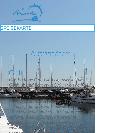
SPEISEKARTE
Aktivitäten
Golf
Der Bedinge Golf Club ist unser lokaler
Golfclub und liegt etwa 500 m von der
Strandvilla entfernt.
Es gibt ungefähr 30 Golfplätze innerhalb
von 1 Autostunde Trelleborg, Tegelberga,
Vellinge, Ljunghusen. Flommen,
Abbekås, Ystad sind ca. 30 Autominuten
entfernt. Andere Plätze, die erwähnt
werden müssen, sind Barsebäck, wo
sowohl der Solheim Cup als auch viele