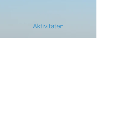
Aktivitäten
Egal was Ihre Interessen sind,
Strandvilla hat etwas für Sie.
Besuchen Sie den Strand, spielen
Sie Golf, machen Sie schöne
Spaziergänge und radeln Sie sogar
durch die friedliche Umgebung...
Weiterlesen