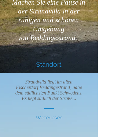
Machen Sie eine Pause in
der Strandvilla in der
ruhigen und schönen
Umgebung
von Beddingestrand.
Standort
Strandvilla liegt im alten
Fischerdorf Beddingestrand, nahe
dem südlichsten Punkt Schwedens.
Es liegt südlich der Straße...
Weiterlesen