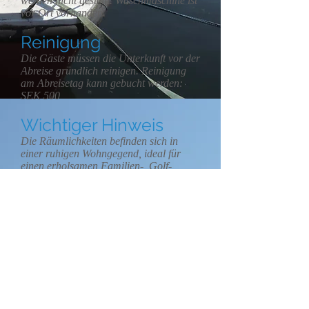
werden nicht gestellt. Waschmaschine ist
vor Ort vorhanden.
Reinigung
Die Gäste müssen die Unterkunft vor der
Abreise gründlich reinigen. Reinigung
am Abreisetag kann gebucht werden:
SEK 500
Wichtiger Hinweis
Die Räumlichkeiten befinden sich in
einer ruhigen Wohngegend, ideal für
einen erholsamen Familien-, Golf-,
Wander- usw. Urlaub. Wir bitten Sie,
unsere Nachbarn hinsichtlich des
Lärmpegels zu respektieren.
Pflichten des Mieters
Sie müssen die Immobilie pfleglich
behandeln. Das Grundstück darf nur für
Freizeitzwecke genutzt werden. Nur
Gäste, die zum Zeitpunkt der Buchung
oder nach nachträglicher Vereinbarung