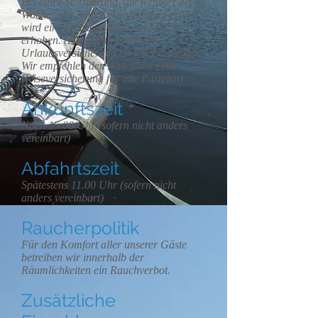
Bei einer Stornierung, die weniger als 4
Wochen vor dem Ankunftsdatum erfolgt,
wird eine Stornogebühr von 100 %
erhoben. (Dies kann von Ihrer
Urlaubsversicherung abgedeckt werden.
Wir empfehlen den Abschluss einer
Reiseversicherung für alle Parteien)
Ankunftszeit
Nach 15.00 Uhr (sofern nicht anders
vereinbart)
Abfahrtszeit
Spätestens 11.00 Uhr (sofern nicht
anders vereinbart)
Raucherpolitik
Für den Komfort aller unserer Gäste
betreiben wir innerhalb der
Räumlichkeiten ein Rauchverbot.
Zusätzliche