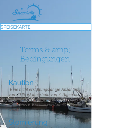
SPEISEKARTE
Terms & amp;
Bedingungen
Kaution
Eine nicht erstattungsfähige Anzahlung
von 20 % ist innerhalb von 7 Tagen nach
der Buchung erforderlich. Restbetrag bis
spätestens 6 Wochen vor Anreise bezahlt
werden.
Stornierung