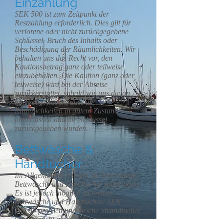
Einzahlung
SEK 500 ist zum Zeitpunkt der
Restzahlung erforderlich. Dies gilt für
verlorene oder nicht zurückgegebene
Schlüssel. Bruch des Inhalts oder
Beschädigung der Räumlichkeiten. Wir
behalten uns das Recht vor, den
Kautionsbetrag ganz oder teilweise
einzubehalten. Die Kaution (ganz oder
teilweise) wird bei der Abreise
zurückerstattet, sobald wir uns davon
überzeugt haben, dass die
Räumlichkeiten in gutem Zustand
hinterlassen und die Schlüssel
zurückgegeben wurden.
Bettwäsche &
Handtücher
Im Allgemeinen müssen Sie Ihre eigene
Bettwäsche und Handtücher mitbringen.
Es ist jedoch möglich zu mieten.
Bettwäsche und Handtücher: SEK
100,00 pro Bett und Woche Strandtücher