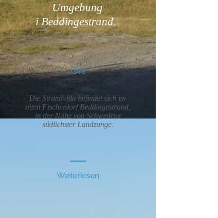
Umgebung
i Beddingestrand.
Ort
Die Strandvilla befindet sich im
alten Fischerdorf Beddingestrand,
in der Nähe von Schwedens
südlichster Landzunge.
Weiterlesen