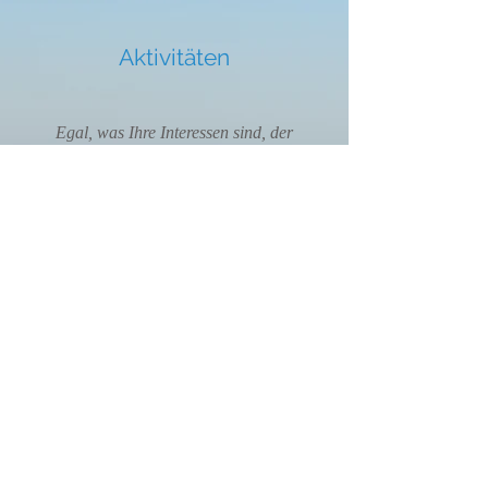
Aktivitäten
Egal, was Ihre Interessen sind, der
Strand hat etwas für Sie. Besuchen
Sie den Strand oder spielen Sie
Golf, machen Sie einen schönen
Spaziergang und radeln Sie sogar
durch die Gegend
Weiterlesen