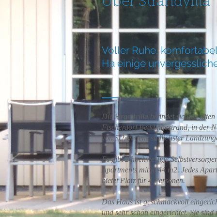
Über Strandvilla
Voller Ruhe, komfortabe
Ha einige unvergessliche
Die Strandvilla befindet sich im alten
Fischerdorf Beddingestrand, in der 
von Schwedens südlichster Landzung
Es gibt 2 hochwertige Selbstversorger
Apartments mit je 44 m2. Jedes Apar
bietet Platz für 4 Personen.
Das Haus ist geschmackvoll eingerich
und sehr schön eingerichtet. Sie sind 