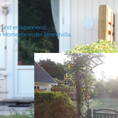
l und entspannend.
 Momente in der Strandvilla.
Nähe
e.
-
tment
tet
mit