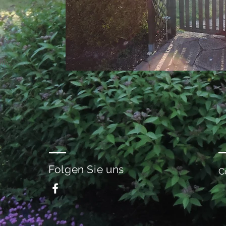
res,
nis,
Folgen Sie uns
C