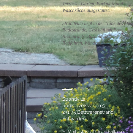
Terrasse, Garten, Parkplatz und
Waschküche ausgestattet.
Strandvilla liegt in der Nähe des Mee
Badestrände, Geschäft mit Post,
Restaurants, Bushaltestelle, Golf, Ten
Radfahren, Wandern.
Strandvilla
Rödkörvelsvägen 5
231 75 Bettwarenstrand
Schweden
E-Mail: stay at strandvilla.se